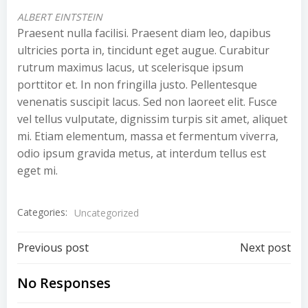
ALBERT EINTSTEIN
Praesent nulla facilisi. Praesent diam leo, dapibus
ultricies porta in, tincidunt eget augue. Curabitur
rutrum maximus lacus, ut scelerisque ipsum
porttitor et. In non fringilla justo. Pellentesque
venenatis suscipit lacus. Sed non laoreet elit. Fusce
vel tellus vulputate, dignissim turpis sit amet, aliquet
mi. Etiam elementum, massa et fermentum viverra,
odio ipsum gravida metus, at interdum tellus est
eget mi.
Categories:
Uncategorized
Post
Post
Previous post
Next post
navigation
navigation
No Responses