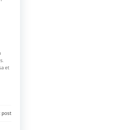
m
s.
sa et
 post