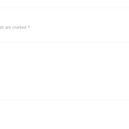
navigation
elds are marked
*