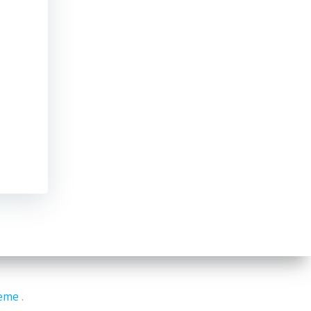
heme
.