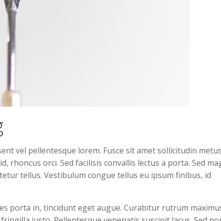
g
ent vel pellentesque lorem. Fusce sit amet sollicitudin metus
, rhoncus orci. Sed facilisis convallis lectus a porta. Sed m
ctetur tellus. Vestibulum congue tellus eu ipsum finibus, id
icies porta in, tincidunt eget augue. Curabitur rutrum maximu
 fringilla justo. Pellentesque venenatis suscipit lacus. Sed no