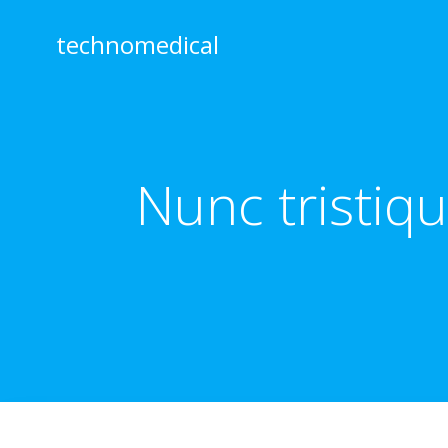
Skip
to
technomedical
content
Nunc tristiqu