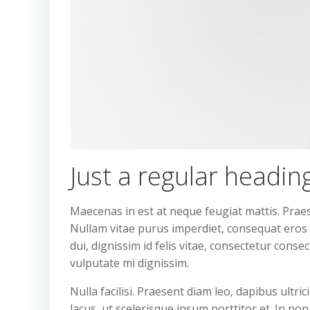
Just a regular headin
Maecenas in est at neque feugiat mattis. Praes
Nullam vitae purus imperdiet, consequat eros id
dui, dignissim id felis vitae, consectetur conse
vulputate mi dignissim.
Nulla facilisi. Praesent diam leo, dapibus ultr
lacus, ut scelerisque ipsum porttitor et. In non