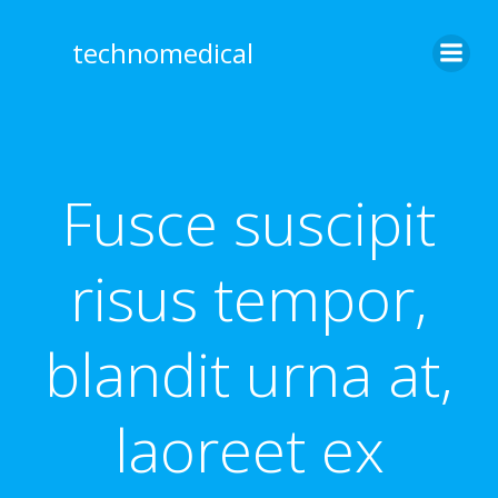
Skip
to
technomedical
content
Fusce suscipit
risus tempor,
blandit urna at,
laoreet ex