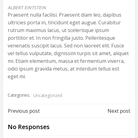
ALBERT EINTSTEIN
Praesent nulla facilisi. Praesent diam leo, dapibus
ultricies porta in, tincidunt eget augue. Curabitur
rutrum maximus lacus, ut scelerisque ipsum
porttitor et. In non fringilla justo. Pellentesque
venenatis suscipit lacus. Sed non laoreet elit. Fusce
vel tellus vulputate, dignissim turpis sit amet, aliquet
mi. Etiam elementum, massa et fermentum viverra,
odio ipsum gravida metus, at interdum tellus est
eget mi.
Categories:
Uncategorized
Post
Post
Previous post
Next post
navigation
navigation
No Responses